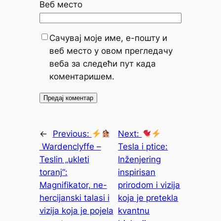
Веб место
Сачувај моје име, е-пошту и
веб место у овом прегледачу
веба за следећи пут када
коментаришем.
←
Previous:
Next:
Wardenclyffe –
Tesla i ptice:
Teslin „ukleti
Inženjering
toranj“:
inspirisan
Magnifikator, ne-
prirodom i vizija
hercijanski talasi i
koja je pretekla
vizija koja je pojela
kvantnu