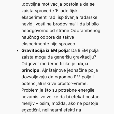
„dovoljna motivacija postojala da se
zaista sprovede ‘Filadelfijski
eksperiment’ radi ispitivanja radarske
nevidljivosti na brodovima“ i da bi bilo
neodgovorno od strane Odbrambenog
naučnog odbora da takve
eksperimente nije sproveo.
Gravitacija iz EM polja
: Da li EM polja
zaista mogu da generišu gravitaciju?
Odgovor moderne fizike je:
da, u
principu
. Ajnštajnove jednačine polja
dozvoljavaju da ogromna EM polja i
potencijali iskrive prostor-vreme.
Problem je što su potrebne energije
nezamislivo velike da bi efekat postao
merljiv – osim, možda, ako ne postoje
egzotični, nelinearni efekti na