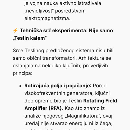
je vojna nauka aktivno istraživala
„nevidljivost“ posredstvom
elektromagnetizma.
Tehnička srž eksperimenta: Nije samo
„Teslin kalem“
Srce Teslinog predloženog sistema nisu bili
samo obični transformatori. Arhitektura se
oslanjala na nekoliko ključnih, proverljivih
principa:
Rotirajuća polja i pojačanje
: Pored
visokofrekventnih generatora, ključni
deo opreme bio je Teslin
Rotating Field
Amplifier (RFA)
. Kao što znamo iz
analize njegovog „Magnifikatora“, ovaj
uređaj nije stvarao energiju ni iz čega,