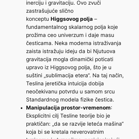
inerciju i gravitaciju. Ovo zvuči
zastrašujuće slično
konceptu
Higgsovog polja
–
fundamentalnog skalarnog polja koje
prožima ceo univerzum i daje masu
česticama. Neka moderna istraživanja
zaista istražuju ideju da bi Njutuova
gravitacija mogla dinamički poticati
upravo iz Higgsovog polja, što je u
suštini „sublimacija etera“. Na taj način,
Teslina jeretička intuicija dobija
neočekivanu potvrdu u samom srcu
Standardnog modela fizike čestica.
Manipulacija prostor-vremenom
:
Eksplicitni cilj Tesline teorije bio je
praktičan: „da se razvije leteća mašina“
koja bi se kretala neverovatnim