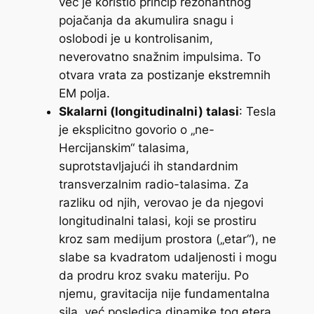
već je koristio princip rezonantnog
pojačanja da akumulira snagu i
oslobodi je u kontrolisanim,
neverovatno snažnim impulsima. To
otvara vrata za postizanje ekstremnih
EM polja.
Skalarni (longitudinalni) talasi
: Tesla
je eksplicitno govorio o „ne-
Hercijanskim“ talasima,
suprotstavljajući ih standardnim
transverzalnim radio-talasima. Za
razliku od njih, verovao je da njegovi
longitudinalni talasi, koji se prostiru
kroz sam medijum prostora („etar“), ne
slabe sa kvadratom udaljenosti i mogu
da prodru kroz svaku materiju. Po
njemu, gravitacija nije fundamentalna
sila, već posledica dinamike tog etera,