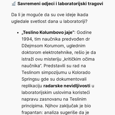
Savremeni odjeci i laboratorijski tragovi
Da li je moguće da su ove ideje ikada
ugledale svetlost dana u laboratoriji?
„Teslino Kolumbovo jaje“
: Godine
1994, tim naučnika predvođen dr
Džejmsom Korumom, uglednim
doktorom elektrotehnike, rešio je da
istraži ovu misteriju „kritičkim očima
naučnika“. Predstavili su rad na
Teslinom simpozijumu u Kolorado
Springsu gde su dokumentovali
replikaciju
radarske nevidljivosti
u
laboratorijskim uslovima koristeći
napravu zasnovanu na Teslinim
principima. Njihov zaključak je bio
frapantan: analiza sugeriše da je