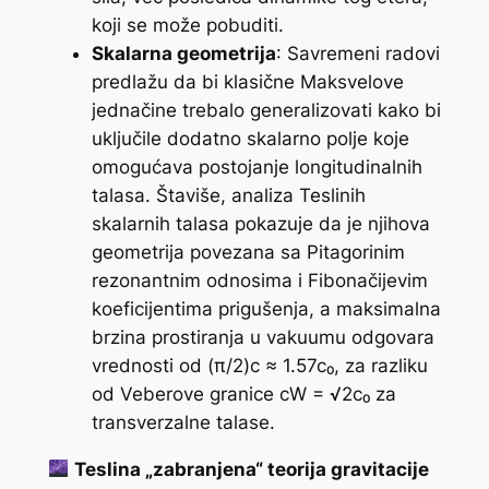
koji se može pobuditi.
Skalarna geometrija
: Savremeni radovi
predlažu da bi klasične Maksvelove
jednačine trebalo generalizovati kako bi
uključile dodatno skalarno polje koje
omogućava postojanje longitudinalnih
talasa. Štaviše, analiza Teslinih
skalarnih talasa pokazuje da je njihova
geometrija povezana sa Pitagorinim
rezonantnim odnosima i Fibonačijevim
koeficijentima prigušenja, a maksimalna
brzina prostiranja u vakuumu odgovara
vrednosti od (π/2)c ≈ 1.57c₀, za razliku
od Veberove granice cW = √2c₀ za
transverzalne talase.
Teslina „zabranjena“ teorija gravitacije