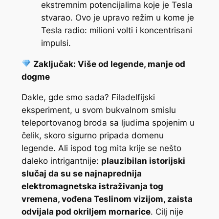
ekstremnim potencijalima koje je Tesla
stvarao. Ovo je upravo režim u kome je
Tesla radio: milioni volti i koncentrisani
impulsi.
Zaključak: Više od legende, manje od
dogme
Dakle, gde smo sada? Filadelfijski
eksperiment, u svom bukvalnom smislu
teleportovanog broda sa ljudima spojenim u
čelik, skoro sigurno pripada domenu
legende. Ali ispod tog mita krije se nešto
daleko intrigantnije:
plauzibilan istorijski
slučaj da su se najnaprednija
elektromagnetska istraživanja tog
vremena, vođena Teslinom vizijom, zaista
odvijala pod okriljem mornarice
. Cilj nije