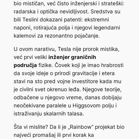
bio mističan, već čisto inženjerski i strateški:
radarska i optička nevidljivost. Sredstva su
bili Teslini dokazani patenti: ekstremni
naponi, rotirajuća polja i njegovi legendarni
kalemovi za rezonantno pojačanje.
U ovom narativu, Tesla nije prorok mistika,
već prvi veliki
inženjer graničnih
područja
fizike. Čovek koji je imao hrabrosti
da svoje ideje o prirodi gravitacije i etera
stavi na sto pred vojne investitore kada mu
je civilni svet okrenuo leđa. Njegove teorije,
odbačene u njegovo vreme, danas dobijaju
neočekivane paralele u Higgsovom polju i
istraživanju skalarnih talasa.
Šta vi mislite? Da li je „Rainbow“ projekat bio
najveći promašaj ili prvi korak ka