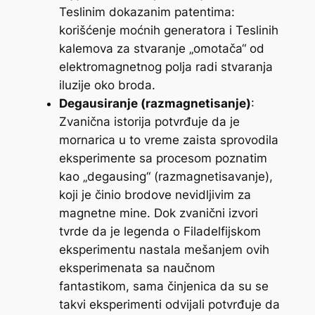
Teslinim dokazanim patentima:
korišćenje moćnih generatora i Teslinih
kalemova za stvaranje „omotača“ od
elektromagnetnog polja radi stvaranja
iluzije oko broda.
Degausiranje (razmagnetisanje)
:
Zvanična istorija potvrđuje da je
mornarica u to vreme zaista sprovodila
eksperimente sa procesom poznatim
kao „degausing“ (razmagnetisavanje),
koji je činio brodove nevidljivim za
magnetne mine. Dok zvanični izvori
tvrde da je legenda o Filadelfijskom
eksperimentu nastala mešanjem ovih
eksperimenata sa naučnom
fantastikom, sama činjenica da su se
takvi eksperimenti odvijali potvrđuje da