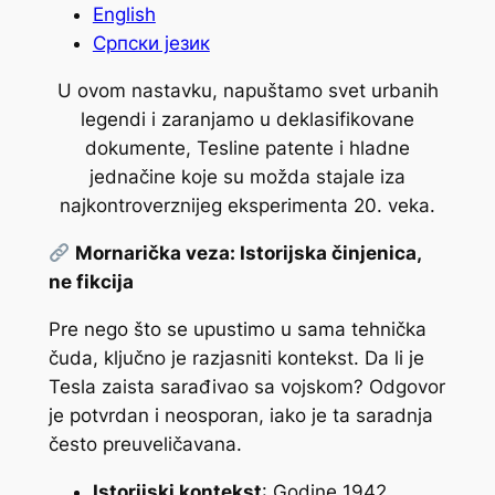
English
Српски језик
U ovom nastavku, napuštamo svet urbanih
legendi i zaranjamo u deklasifikovane
dokumente, Tesline patente i hladne
jednačine koje su možda stajale iza
najkontroverznijeg eksperimenta 20. veka.
Mornarička veza: Istorijska činjenica,
ne fikcija
Pre nego što se upustimo u sama tehnička
čuda, ključno je razjasniti kontekst. Da li je
Tesla zaista sarađivao sa vojskom? Odgovor
je potvrdan i neosporan, iako je ta saradnja
često preuveličavana.
Istorijski kontekst
: Godine 1942.