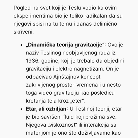
Pogled na svet koji je Teslu vodio ka ovim
eksperimentima bio je toliko radikalan da su
njegovi spisi na tu temu i danas delimično
skriveni.
„Dinamička teorija gravitacije“
: Ovo je
naziv Teslinog neobjavljenog rada iz
1936. godine, koji je trebalo da objedini
gravitaciju i elektromagnetizam. On je
odbacivao Ajnštajnov koncept
zakrivljenog prostor-vremena i umesto
toga video gravitaciju kao posledicu
kretanja tela kroz „eter“.
Etar, ali ozbiljan
: U Teslinoj teoriji, etar
je bio savršeni fluid koji prožima sve.
Njegova „viskoznost“ ili interakcija sa
materijom je ono što doživljavamo kao