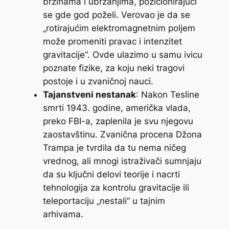
brzinama i ubrzanjima, pozicionirajući
se gde god poželi. Verovao je da se
„rotirajućim elektromagnetnim poljem
može promeniti pravac i intenzitet
gravitacije“. Ovde ulazimo u samu ivicu
poznate fizike, za koju neki tragovi
postoje i u zvaničnoj nauci.
Tajanstveni nestanak
: Nakon Tesline
smrti 1943. godine, američka vlada,
preko FBI-a, zaplenila je svu njegovu
zaostavštinu. Zvanična procena Džona
Trampa je tvrdila da tu nema ničeg
vrednog, ali mnogi istraživači sumnjaju
da su ključni delovi teorije i nacrti
tehnologija za kontrolu gravitacije ili
teleportaciju „nestali“ u tajnim
arhivama.