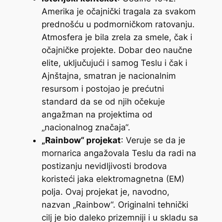
Amerika je očajnički tragala za svakom
prednošću u podmorničkom ratovanju.
Atmosfera je bila zrela za smele, čak i
očajničke projekte. Dobar deo naučne
elite, uključujući i samog Teslu i čak i
Ajnštajna, smatran je nacionalnim
resursom i postojao je prećutni
standard da se od njih očekuje
angažman na projektima od
„nacionalnog značaja“.
„Rainbow“ projekat
: Veruje se da je
mornarica angažovala Teslu da radi na
postizanju nevidljivosti brodova
koristeći jaka elektromagnetna (EM)
polja. Ovaj projekat je, navodno,
nazvan „Rainbow“. Originalni tehnički
cilj je bio daleko prizemniji i u skladu sa