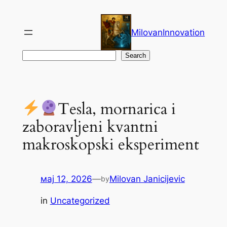
Скочи
на
MilovanInnovation
садржај
Претрага
Search
Tesla, mornarica i
zaboravljeni kvantni
makroskopski eksperiment
мај 12, 2026
—
Milovan Janicijevic
by
in
Uncategorized