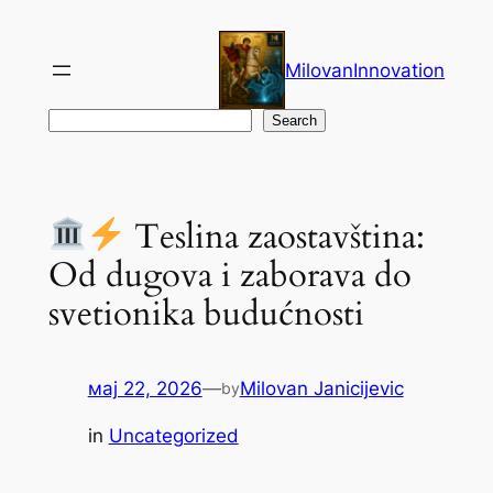
Скочи
на
MilovanInnovation
садржај
Претрага
Search
Teslina zaostavština:
Od dugova i zaborava do
svetionika budućnosti
мај 22, 2026
—
Milovan Janicijevic
by
in
Uncategorized