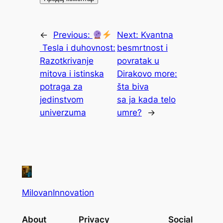
←
Previous:
Next:
Kvantna
Tesla i duhovnost:
besmrtnost i
Razotkrivanje
povratak u
mitova i istinska
Dirakovo more:
potraga za
šta biva
jedinstvom
sa ja kada telo
univerzuma
umre?
→
MilovanInnovation
About
Privacy
Social