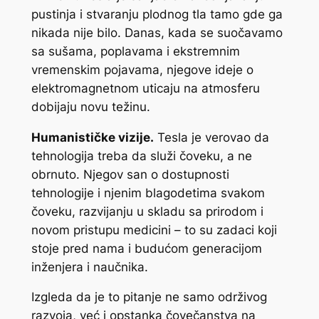
pustinja i stvaranju plodnog tla tamo gde ga
nikada nije bilo. Danas, kada se suočavamo
sa sušama, poplavama i ekstremnim
vremenskim pojavama, njegove ideje o
elektromagnetnom uticaju na atmosferu
dobijaju novu težinu.
Humanističke vizije.
Tesla je verovao da
tehnologija treba da služi čoveku, a ne
obrnuto. Njegov san o dostupnosti
tehnologije i njenim blagodetima svakom
čoveku, razvijanju u skladu sa prirodom i
novom pristupu medicini – to su zadaci koji
stoje pred nama i budućom generacijom
inženjera i naučnika.
Izgleda da je to pitanje ne samo održivog
razvoja, već i opstanka čovečanstva na