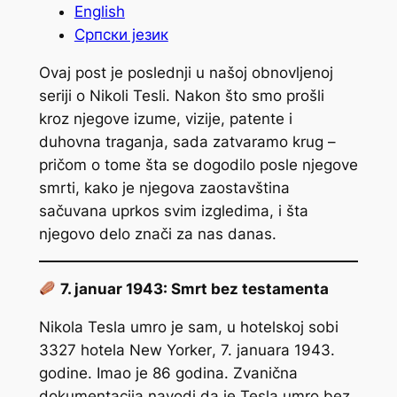
English
Српски језик
Ovaj post je poslednji u našoj obnovljenoj
seriji o Nikoli Tesli. Nakon što smo prošli
kroz njegove izume, vizije, patente i
duhovna traganja, sada zatvaramo krug –
pričom o tome šta se dogodilo posle njegove
smrti, kako je njegova zaostavština
sačuvana uprkos svim izgledima, i šta
njegovo delo znači za nas danas.
7. januar 1943: Smrt bez testamenta
Nikola Tesla umro je sam, u hotelskoj sobi
3327 hotela
New Yorker
, 7. januara 1943.
godine. Imao je 86 godina. Zvanična
dokumentacija navodi da je Tesla umro bez