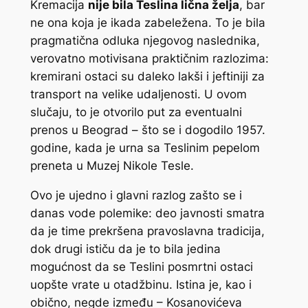
Kremacija
nije bila Teslina lična želja
, bar
ne ona koja je ikada zabeležena. To je bila
pragmatična odluka njegovog naslednika,
verovatno motivisana praktičnim razlozima:
kremirani ostaci su daleko lakši i jeftiniji za
transport na velike udaljenosti. U ovom
slučaju, to je otvorilo put za eventualni
prenos u Beograd – što se i dogodilo 1957.
godine, kada je urna sa Teslinim pepelom
preneta u Muzej Nikole Tesle.
Ovo je ujedno i glavni razlog zašto se i
danas vode polemike: deo javnosti smatra
da je time prekršena pravoslavna tradicija,
dok drugi ističu da je to bila jedina
mogućnost da se Teslini posmrtni ostaci
uopšte vrate u otadžbinu. Istina je, kao i
obično, negde između – Kosanovićeva