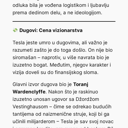
odluka bila je vođena logistikom i ljubavlju
prema dedinom delu, a ne ideologijom.
Dugovi: Cena vizionarstva
Tesla jeste umro u dugovima, ali važno je
razumeti zašto je do toga došlo. On nije bio
siromašan – naprotiv, u više navrata bio je
izuzetno bogat. Međutim, njegov karakter i
vizija doveli su do finansijskog sloma.
Glavni izvor dugova bio je
Toranj
Wardenclyffe
. Nakon što je raskinuo
izuzetno unosan ugovor sa Džordžom
Vestinghausom – čime se odrekao budućih
tantijema od naizmenične struje, koji bi ga
učinili milijarderom – Tesla je sav svoj novac