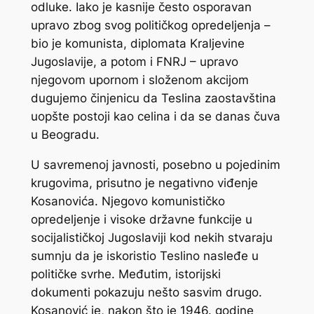
odluke. Iako je kasnije često osporavan
upravo zbog svog političkog opredeljenja –
bio je komunista, diplomata Kraljevine
Jugoslavije, a potom i FNRJ – upravo
njegovom upornom i složenom akcijom
dugujemo činjenicu da Teslina zaostavština
uopšte postoji kao celina i da se danas čuva
u Beogradu.
U savremenoj javnosti, posebno u pojedinim
krugovima, prisutno je negativno viđenje
Kosanovića. Njegovo komunističko
opredeljenje i visoke državne funkcije u
socijalističkoj Jugoslaviji kod nekih stvaraju
sumnju da je iskoristio Teslino nasleđe u
političke svrhe. Međutim, istorijski
dokumenti pokazuju nešto sasvim drugo.
Kosanović je, nakon što je 1946. godine