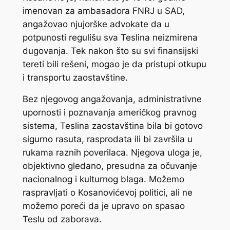
imenovan za ambasadora FNRJ u SAD,
angažovao njujorške advokate da u
potpunosti regulišu sva Teslina neizmirena
dugovanja. Tek nakon što su svi finansijski
tereti bili rešeni, mogao je da pristupi otkupu
i transportu zaostavštine.
Bez njegovog angažovanja, administrativne
upornosti i poznavanja američkog pravnog
sistema, Teslina zaostavština bila bi gotovo
sigurno rasuta, rasprodata ili bi završila u
rukama raznih poverilaca. Njegova uloga je,
objektivno gledano, presudna za očuvanje
nacionalnog i kulturnog blaga. Možemo
raspravljati o Kosanovićevoj politici, ali ne
možemo poreći da je upravo on spasao
Teslu od zaborava.