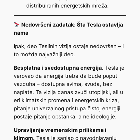
distribuiranih energetskih mreža.
Nedovršeni zadatak: Šta Tesla ostavlja
nama
Ipak, deo Teslinih vizija ostaje nedovršen – i
to možda najvažniji deo.
Besplatna i svedostupna energija.
Tesla je
verovao da energija treba da bude poput
vazduha – dostupna svima, svuda, bez
naplate. Ta vizija danas zvuči utopijski, ali u
eri klimatskih promena i energetskih kriza,
pitanje univerzalnog pristupa čistoj energiji
postaje pitanje opstanka, a ne ideologije.
Upravljanje vremenskim prilikama i
klimom.
Tesla je sanjao o navodnjavanju