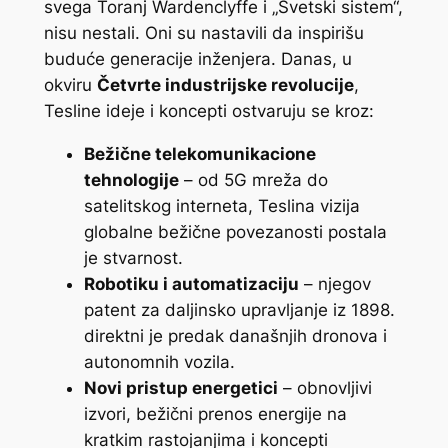
svega Toranj Wardenclyffe i „Svetski sistem“,
nisu nestali. Oni su nastavili da inspirišu
buduće generacije inženjera. Danas, u
okviru
Četvrte industrijske revolucije
,
Tesline ideje i koncepti ostvaruju se kroz:
Bežične telekomunikacione
tehnologije
– od 5G mreža do
satelitskog interneta, Teslina vizija
globalne bežične povezanosti postala
je stvarnost.
Robotiku i automatizaciju
– njegov
patent za daljinsko upravljanje iz 1898.
direktni je predak današnjih dronova i
autonomnih vozila.
Novi pristup energetici
– obnovljivi
izvori, bežični prenos energije na
kratkim rastojanjima i koncepti