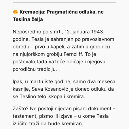
Kremacija: Pragmatična odluka, ne
Teslina želja
Neposredno po smrti, 12. januara 1943.
godine, Tesla je sahranjen po pravoslavnom
obredu – prvo u kapeli, a zatim u grobnicu
na njujorškom groblju
Ferncliff
. To je
poštovalo tada važeće običaje i njegovu
porodičnu tradiciju.
Ipak, u martu iste godine, samo dva meseca
kasnije, Sava Kosanović je doneo odluku da
se Teslino telo iskopa i kremira.
Zašto? Ne postoji nijedan pisani dokument –
testament, pismo ili izjava – u kome Tesla
izričito traži da bude kremiran.