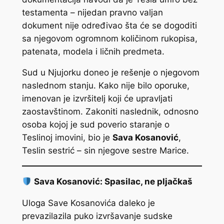
testamenta – nijedan pravno valjan
dokument nije određivao šta će se dogoditi
sa njegovom ogromnom količinom rukopisa,
patenata, modela i ličnih predmeta.
Sud u Njujorku doneo je rešenje o njegovom
naslednom stanju. Kako nije bilo oporuke,
imenovan je izvršitelj koji će upravljati
zaostavštinom. Zakoniti naslednik, odnosno
osoba kojoj je sud poverio staranje o
Teslinoj imovini, bio je
Sava Kosanović
,
Teslin sestrić – sin njegove sestre Marice.
Sava Kosanović: Spasilac, ne pljačkaš
Uloga Save Kosanovića daleko je
prevazilazila puko izvršavanje sudske