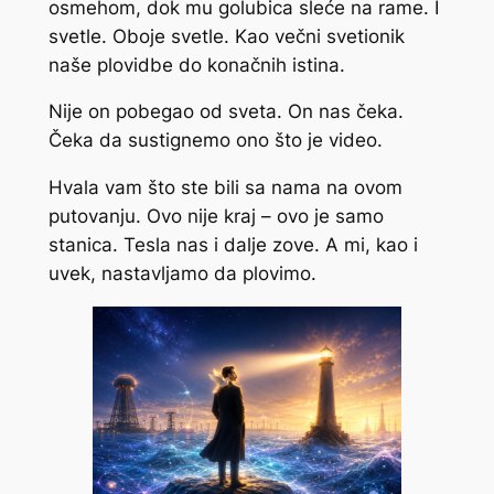
osmehom, dok mu golubica sleće na rame. I
svetle. Oboje svetle. Kao večni svetionik
naše plovidbe do konačnih istina.
Nije on pobegao od sveta. On nas čeka.
Čeka da sustignemo ono što je video.
Hvala vam što ste bili sa nama na ovom
putovanju. Ovo nije kraj – ovo je samo
stanica. Tesla nas i dalje zove. A mi, kao i
uvek, nastavljamo da plovimo.