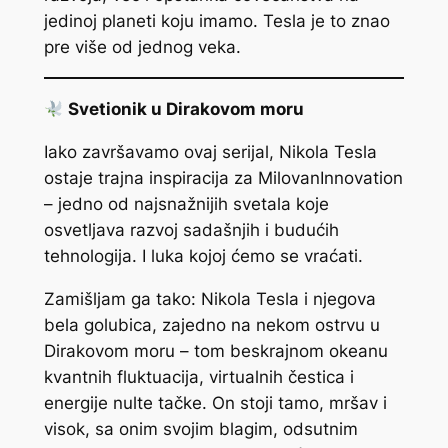
jedinoj planeti koju imamo. Tesla je to znao
pre više od jednog veka.
Svetionik u Dirakovom moru
Iako završavamo ovaj serijal, Nikola Tesla
ostaje trajna inspiracija za MilovanInnovation
– jedno od najsnažnijih svetala koje
osvetljava razvoj sadašnjih i budućih
tehnologija. I luka kojoj ćemo se vraćati.
Zamišljam ga tako: Nikola Tesla i njegova
bela golubica, zajedno na nekom ostrvu u
Dirakovom moru – tom beskrajnom okeanu
kvantnih fluktuacija, virtualnih čestica i
energije nulte tačke. On stoji tamo, mršav i
visok, sa onim svojim blagim, odsutnim