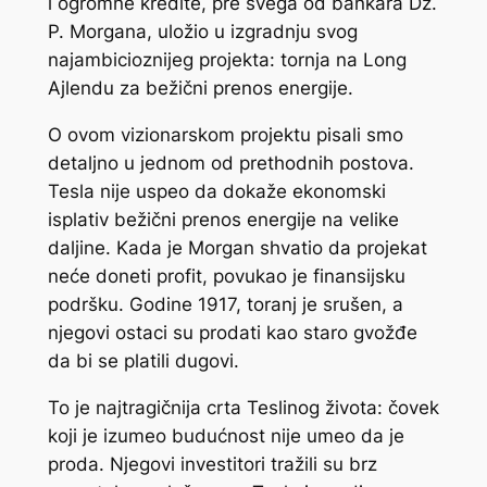
i ogromne kredite, pre svega od bankara Dž.
P. Morgana, uložio u izgradnju svog
najambicioznijeg projekta: tornja na Long
Ajlendu za bežični prenos energije.
O ovom vizionarskom projektu pisali smo
detaljno u jednom od prethodnih postova.
Tesla nije uspeo da dokaže ekonomski
isplativ bežični prenos energije na velike
daljine. Kada je Morgan shvatio da projekat
neće doneti profit, povukao je finansijsku
podršku. Godine 1917, toranj je srušen, a
njegovi ostaci su prodati kao staro gvožđe
da bi se platili dugovi.
To je najtragičnija crta Teslinog života: čovek
koji je izumeo budućnost nije umeo da je
proda. Njegovi investitori tražili su brz