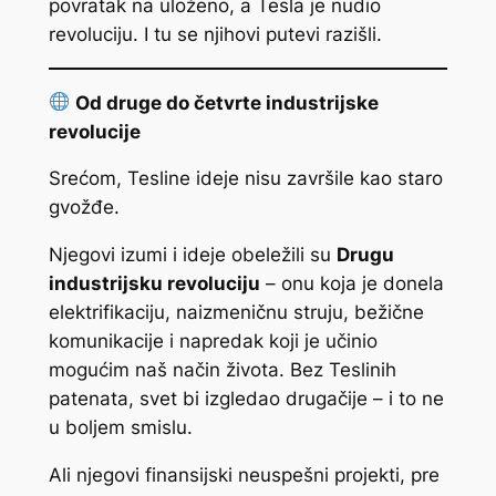
povratak na uloženo, a Tesla je nudio
revoluciju. I tu se njihovi putevi razišli.
Od druge do četvrte industrijske
revolucije
Srećom, Tesline ideje nisu završile kao staro
gvožđe.
Njegovi izumi i ideje obeležili su
Drugu
industrijsku revoluciju
– onu koja je donela
elektrifikaciju, naizmeničnu struju, bežične
komunikacije i napredak koji je učinio
mogućim naš način života. Bez Teslinih
patenata, svet bi izgledao drugačije – i to ne
u boljem smislu.
Ali njegovi finansijski neuspešni projekti, pre