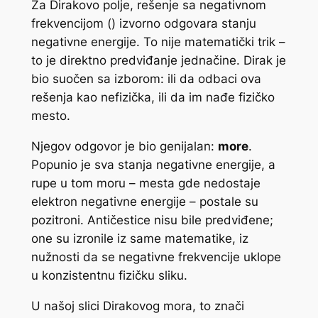
Za Dirakovo polje, rešenje sa negativnom
frekvencijom (
) izvorno odgovara stanju
negativne energije. To nije matematički trik –
to je direktno predviđanje jednačine. Dirak je
bio suočen sa izborom: ili da odbaci ova
rešenja kao nefizička, ili da im nađe fizičko
mesto.
Njegov odgovor je bio genijalan:
more
.
Popunio je sva stanja negativne energije, a
rupe u tom moru – mesta gde nedostaje
elektron negativne energije – postale su
pozitroni. Antičestice nisu bile predviđene;
one su izronile iz same matematike, iz
nužnosti da se negativne frekvencije uklope
u konzistentnu fizičku sliku.
U našoj slici Dirakovog mora, to znači