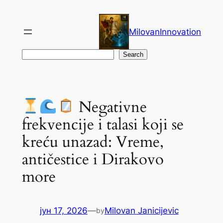
Скочи
на
MilovanInnovation
садржај
Претрага
Search
Negativne
frekvencije i talasi koji se
kreću unazad: Vreme,
antičestice i Dirakovo
more
јун 17, 2026
—
Milovan Janicijevic
by