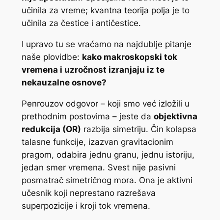
učinila za vreme; kvantna teorija polja je to
učinila za čestice i antičestice.
I upravo tu se vraćamo na najdublje pitanje
naše plovidbe:
kako makroskopski tok
vremena i uzročnost izranjaju iz te
nekauzalne osnove?
Penrouzov odgovor – koji smo već izložili u
prethodnim postovima – jeste da
objektivna
redukcija (OR)
razbija simetriju. Čin kolapsa
talasne funkcije, izazvan gravitacionim
pragom, odabira jednu granu, jednu istoriju,
jedan smer vremena. Svest nije pasivni
posmatrač simetričnog mora. Ona je aktivni
učesnik koji neprestano razrešava
superpozicije i kroji tok vremena.