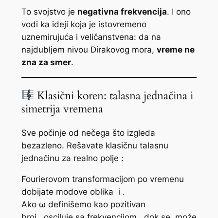
To svojstvo je
negativna frekvencija
. I ono
vodi ka ideji koja je istovremeno
uznemirujuća i veličanstvena: da na
najdubljem nivou Dirakovog mora,
vreme ne
zna za smer
.
Klasični koren: talasna jednačina i
simetrija vremena
Sve počinje od nečega što izgleda
bezazleno. Rešavate klasičnu talasnu
jednačinu za realno polje
:
Fourierovom transformacijom po vremenu
dobijate modove oblika
i
.
Ako
ω
definišemo kao pozitivan
broj,
osciluje sa frekvencijom
, dok se
može