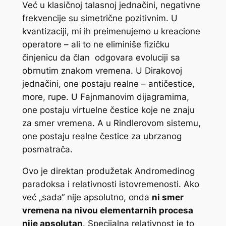
Već u klasičnoj talasnoj jednačini, negativne
frekvencije su simetrične pozitivnim. U
kvantizaciji, mi ih preimenujemo u kreacione
operatore – ali to ne eliminiše fizičku
činjenicu da član
odgovara evoluciji sa
obrnutim znakom vremena. U Dirakovoj
jednačini, one postaju realne – antičestice,
more, rupe. U Fajnmanovim dijagramima,
one postaju virtuelne čestice koje ne znaju
za smer vremena. A u Rindlerovom sistemu,
one postaju realne čestice za ubrzanog
posmatrača.
Ovo je direktan produžetak Andromedinog
paradoksa i relativnosti istovremenosti. Ako
već „sada“ nije apsolutno, onda
ni smer
vremena na nivou elementarnih procesa
nije apsolutan
. Specijalna relativnost je to