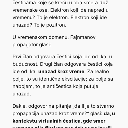
česticama koje se kreću u oba smera duž
vremenske ose. Elektron koji ide napred u
vremenu? To je elektron. Elektron koji ide
unazad? To je pozitron.
U vremenskom domenu, Fajnmanov
propagator glasi:
Prvi član odgovara čestici koja ide od
ka
u
budućnost. Drugi član odgovara čestici koja
ide od
ka
unazad kroz vreme
. Za realno
polje, to su identične ekscitacije; za polje sa
nabojem, to je antičestica koja putuje
unazad.
Dakle, odgovor na pitanje „da li je to stvarno
propagacija unazad kroz vreme?“ glasi:
da, u
kontekstu virtualnih čestica, gde smer