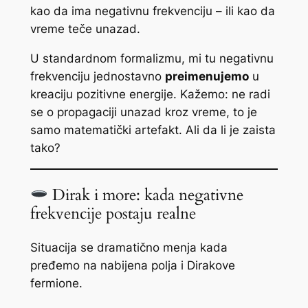
kao da ima negativnu frekvenciju – ili kao da
vreme teče unazad.
U standardnom formalizmu, mi tu negativnu
frekvenciju jednostavno
preimenujemo
u
kreaciju pozitivne energije. Kažemo: ne radi
se o propagaciji unazad kroz vreme, to je
samo matematički artefakt. Ali da li je zaista
tako?
Dirak i more: kada negativne
frekvencije postaju realne
Situacija se dramatično menja kada
pređemo na nabijena polja i Dirakove
fermione.