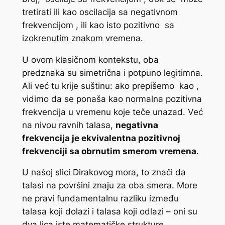
tretirati ili kao oscilacija sa negativnom
frekvencijom
, ili kao isto pozitivno
sa
izokrenutim znakom vremena.
U ovom klasičnom kontekstu, oba
predznaka su simetrična i potpuno legitimna.
Ali već tu krije suštinu: ako prepišemo
kao
,
vidimo da se ponaša kao normalna pozitivna
frekvencija u vremenu koje teče unazad. Već
na nivou ravnih talasa,
negativna
frekvencija je ekvivalentna pozitivnoj
frekvenciji sa obrnutim smerom vremena
.
U našoj slici Dirakovog mora, to znači da
talasi na površini znaju za oba smera. More
ne pravi fundamentalnu razliku između
talasa koji dolazi i talasa koji odlazi – oni su
dva lica iste matematičke strukture.