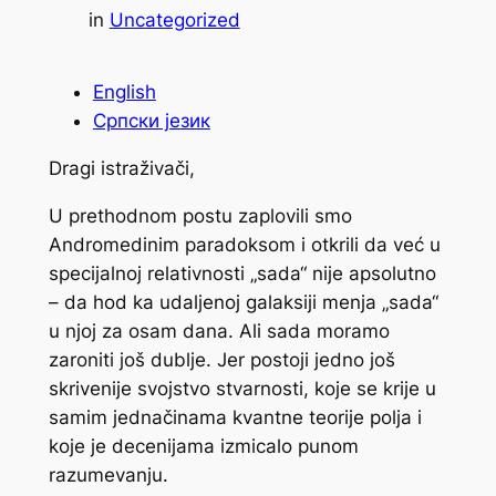
in
Uncategorized
English
Српски језик
Dragi istraživači,
U prethodnom postu zaplovili smo
Andromedinim paradoksom i otkrili da već u
specijalnoj relativnosti „sada“ nije apsolutno
– da hod ka udaljenoj galaksiji menja „sada“
u njoj za osam dana. Ali sada moramo
zaroniti još dublje. Jer postoji jedno još
skrivenije svojstvo stvarnosti, koje se krije u
samim jednačinama kvantne teorije polja i
koje je decenijama izmicalo punom
razumevanju.