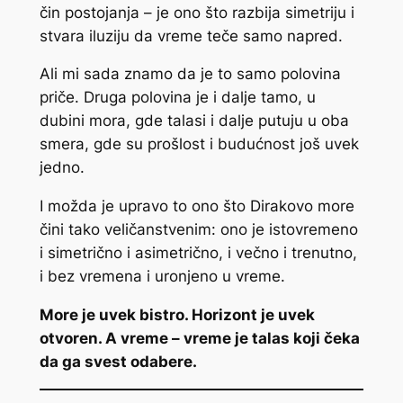
čin postojanja – je ono što razbija simetriju i
stvara iluziju da vreme teče samo napred.
Ali mi sada znamo da je to samo polovina
priče. Druga polovina je i dalje tamo, u
dubini mora, gde talasi i dalje putuju u oba
smera, gde su prošlost i budućnost još uvek
jedno.
I možda je upravo to ono što Dirakovo more
čini tako veličanstvenim: ono je istovremeno
i simetrično i asimetrično, i večno i trenutno,
i bez vremena i uronjeno u vreme.
More je uvek bistro. Horizont je uvek
otvoren. A vreme – vreme je talas koji čeka
da ga svest odabere.