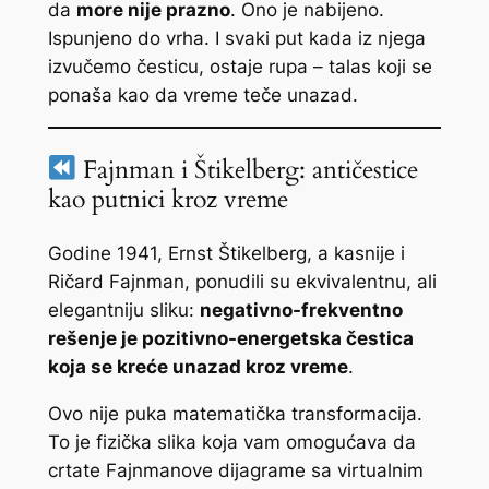
da
more nije prazno
. Ono je nabijeno.
Ispunjeno do vrha. I svaki put kada iz njega
izvučemo česticu, ostaje rupa – talas koji se
ponaša kao da vreme teče unazad.
Fajnman i Štikelberg: antičestice
kao putnici kroz vreme
Godine 1941, Ernst Štikelberg, a kasnije i
Ričard Fajnman, ponudili su ekvivalentnu, ali
elegantniju sliku:
negativno-frekventno
rešenje je pozitivno-energetska čestica
koja se kreće unazad kroz vreme
.
Ovo nije puka matematička transformacija.
To je fizička slika koja vam omogućava da
crtate Fajnmanove dijagrame sa virtualnim