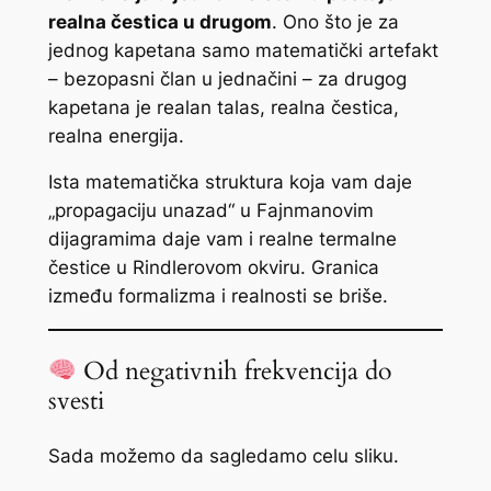
realna čestica u drugom
. Ono što je za
jednog kapetana samo matematički artefakt
– bezopasni član u jednačini – za drugog
kapetana je realan talas, realna čestica,
realna energija.
Ista matematička struktura koja vam daje
„propagaciju unazad“ u Fajnmanovim
dijagramima daje vam i realne termalne
čestice u Rindlerovom okviru. Granica
između formalizma i realnosti se briše.
Od negativnih frekvencija do
svesti
Sada možemo da sagledamo celu sliku.