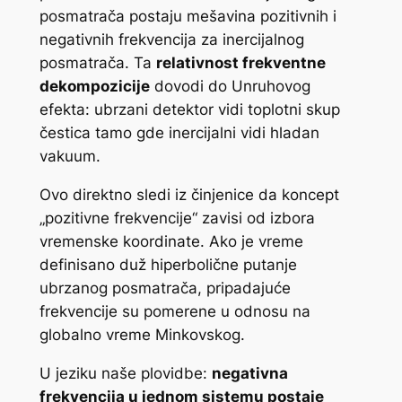
posmatrača postaju mešavina pozitivnih i
negativnih frekvencija za inercijalnog
posmatrača. Ta
relativnost frekventne
dekompozicije
dovodi do Unruhovog
efekta: ubrzani detektor vidi toplotni skup
čestica tamo gde inercijalni vidi hladan
vakuum.
Ovo direktno sledi iz činjenice da koncept
„pozitivne frekvencije“ zavisi od izbora
vremenske koordinate. Ako je vreme
definisano duž hiperbolične putanje
ubrzanog posmatrača, pripadajuće
frekvencije su pomerene u odnosu na
globalno vreme Minkovskog.
U jeziku naše plovidbe:
negativna
frekvencija u jednom sistemu postaje