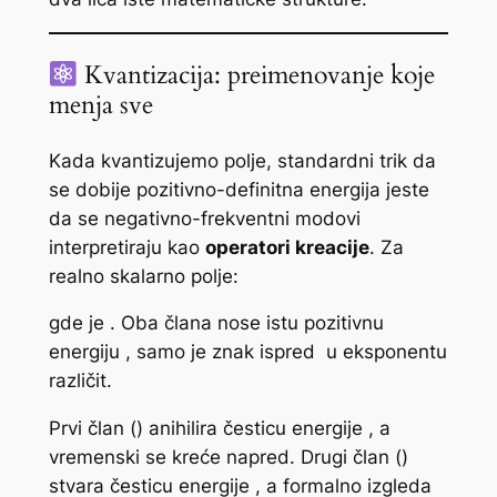
Kvantizacija: preimenovanje koje
menja sve
Kada kvantizujemo polje, standardni trik da
se dobije pozitivno-definitna energija jeste
da se negativno-frekventni modovi
interpretiraju kao
operatori kreacije
. Za
realno skalarno polje:
gde je
. Oba člana nose istu pozitivnu
energiju
​, samo je znak ispred
u eksponentu
različit.
Prvi član (
) anihilira česticu energije
​, a
vremenski se kreće napred. Drugi član (
)
stvara česticu energije
​, a formalno izgleda