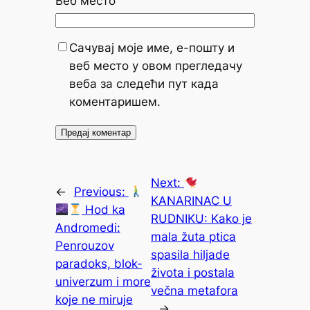
Веб место
Сачувај моје име, е-пошту и
веб место у овом прегледачу
веба за следећи пут када
коментаришем.
Next:
←
Previous:
KANARINAC U
Hod ka
RUDNIKU: Kako je
Andromedi:
mala žuta ptica
Penrouzov
spasila hiljade
paradoks, blok-
života i postala
univerzum i more
večna metafora
koje ne miruje
→