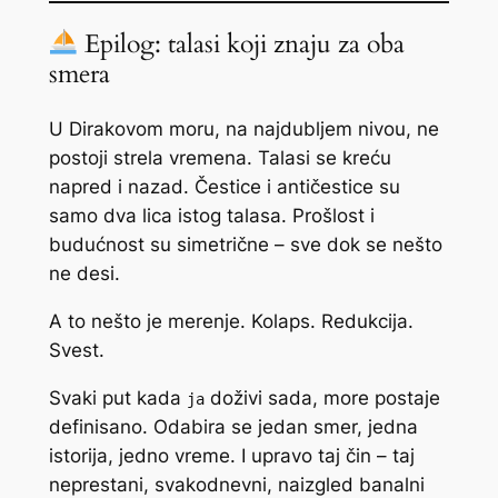
Epilog: talasi koji znaju za oba
smera
U Dirakovom moru, na najdubljem nivou, ne
postoji strela vremena. Talasi se kreću
napred i nazad. Čestice i antičestice su
samo dva lica istog talasa. Prošlost i
budućnost su simetrične – sve dok se nešto
ne desi.
A to nešto je merenje. Kolaps. Redukcija.
Svest.
Svaki put kada
doživi sada, more postaje
ja
definisano. Odabira se jedan smer, jedna
istorija, jedno vreme. I upravo taj čin – taj
neprestani, svakodnevni, naizgled banalni