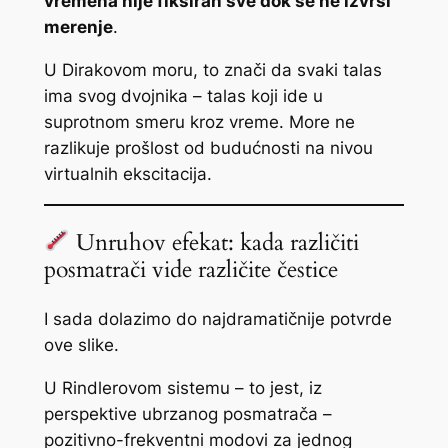
vremena nije fiksiran sve dok se ne izvrši
merenje
.
U Dirakovom moru, to znači da svaki talas
ima svog dvojnika – talas koji ide u
suprotnom smeru kroz vreme. More ne
razlikuje prošlost od budućnosti na nivou
virtualnih ekscitacija.
Unruhov efekat: kada različiti
posmatrači vide različite čestice
I sada dolazimo do najdramatičnije potvrde
ove slike.
U Rindlerovom sistemu – to jest, iz
perspektive ubrzanog posmatrača –
pozitivno-frekventni modovi za jednog