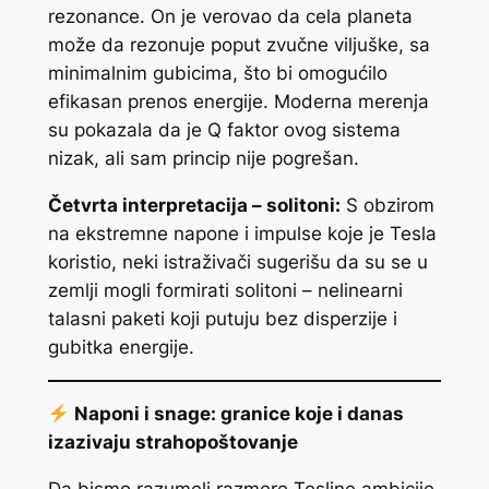
rezonance. On je verovao da cela planeta
može da rezonuje poput zvučne viljuške, sa
minimalnim gubicima, što bi omogućilo
efikasan prenos energije. Moderna merenja
su pokazala da je Q faktor ovog sistema
nizak, ali sam princip nije pogrešan.
Četvrta interpretacija – solitoni:
S obzirom
na ekstremne napone i impulse koje je Tesla
koristio, neki istraživači sugerišu da su se u
zemlji mogli formirati solitoni – nelinearni
talasni paketi koji putuju bez disperzije i
gubitka energije.
Naponi i snage: granice koje i danas
izazivaju strahopoštovanje