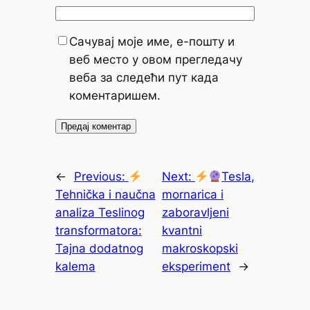
Сачувај моје име, е-пошту и
веб место у овом прегледачу
веба за следећи пут када
коментаришем.
←
Previous:
Next:
Tesla,
Tehnička i naučna
mornarica i
analiza Teslinog
zaboravljeni
transformatora:
kvantni
Tajna dodatnog
makroskopski
kalema
eksperiment
→