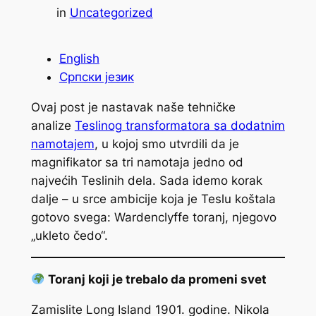
in
Uncategorized
English
Српски језик
Ovaj post je nastavak naše tehničke
analize
Teslinog transformatora sa dodatnim
namotajem
, u kojoj smo utvrdili da je
magnifikator sa tri namotaja jedno od
najvećih Teslinih dela. Sada idemo korak
dalje – u srce ambicije koja je Teslu koštala
gotovo svega: Wardenclyffe toranj, njegovo
„ukleto čedo“.
Toranj koji je trebalo da promeni svet
Zamislite Long Island 1901. godine. Nikola