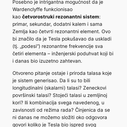
Posebno je intrigantna mogućnost da je
Wardenclyffe funkcionisao
kao
četvorostruki rezonantni sistem
:
primar, sekundar, dodatni kalem i sama
Zemlja kao četvrti rezonantni element. Ovo
bi značilo da je Tesla pokušavao da uskladi
(tj. „podesi“) rezonantne frekvencije sva
četiri elementa – inženjerski poduhvat koji bi
i danas bio izuzetno zahtevan.
Otvoreno pitanje ostaje i priroda talasa koje
je sistem generisao. Da li su to bili
longitudinalni (skalarni) talasi? Zeneckovi
površinski talasi? Stojeći talasi u zemljinoj
kori? Ili kombinacija svega navedenog, u
zavisnosti od režima rada? Činjenica da se
ni danas ne možemo složiti oko odgovora
govori koliko je Tesla bio ispred svog