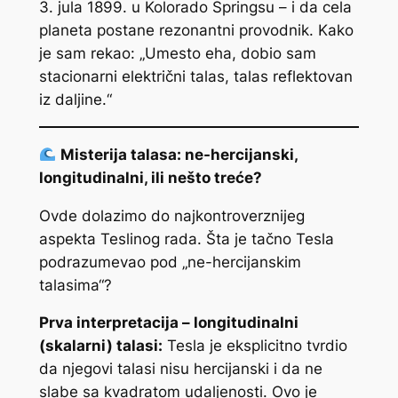
3. jula 1899. u Kolorado Springsu – i da cela
planeta postane rezonantni provodnik. Kako
je sam rekao: „Umesto eha, dobio sam
stacionarni električni talas, talas reflektovan
iz daljine.“
Misterija talasa: ne-hercijanski,
longitudinalni, ili nešto treće?
Ovde dolazimo do najkontroverznijeg
aspekta Teslinog rada. Šta je tačno Tesla
podrazumevao pod „ne-hercijanskim
talasima“?
Prva interpretacija – longitudinalni
(skalarni) talasi:
Tesla je eksplicitno tvrdio
da njegovi talasi nisu hercijanski i da ne
slabe sa kvadratom udaljenosti. Ovo je