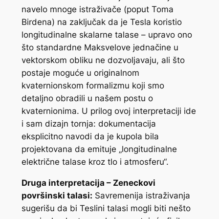
navelo mnoge istraživače (poput Toma
Birdena) na zaključak da je Tesla koristio
longitudinalne skalarne talase – upravo ono
što standardne Maksvelove jednačine u
vektorskom obliku ne dozvoljavaju, ali što
postaje moguće u originalnom
kvaternionskom formalizmu koji smo
detaljno obradili u našem postu o
kvaternionima. U prilog ovoj interpretaciji ide
i sam dizajn tornja: dokumentacija
eksplicitno navodi da je kupola bila
projektovana da emituje „longitudinalne
električne talase kroz tlo i atmosferu“.
Druga interpretacija – Zeneckovi
površinski talasi:
Savremenija istraživanja
sugerišu da bi Teslini talasi mogli biti nešto