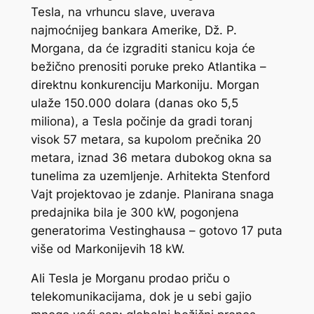
Tesla, na vrhuncu slave, uverava
najmoćnijeg bankara Amerike, Dž. P.
Morgana, da će izgraditi stanicu koja će
bežično prenositi poruke preko Atlantika –
direktnu konkurenciju Markoniju. Morgan
ulaže 150.000 dolara (danas oko 5,5
miliona), a Tesla počinje da gradi toranj
visok 57 metara, sa kupolom prečnika 20
metara, iznad 36 metara dubokog okna sa
tunelima za uzemljenje. Arhitekta Stenford
Vajt projektovao je zdanje. Planirana snaga
predajnika bila je 300 kW, pogonjena
generatorima Vestinghausa – gotovo 17 puta
više od Markonijevih 18 kW.
Ali Tesla je Morganu prodao priču o
telekomunikacijama, dok je u sebi gajio