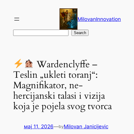
Скочи
на
MilovanInnovation
садржај
Претрага
Search
Wardenclyffe –
Teslin „ukleti toranj“:
Magnifikator, ne-
hercijanski talasi i vizija
koja je pojela svog tvorca
мај 11, 2026
—
Milovan Janicijevic
by