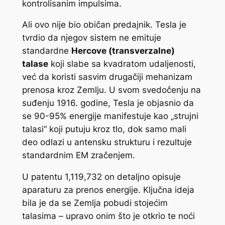
kontrolisanim impulsima.
Ali ovo nije bio običan predajnik. Tesla je
tvrdio da njegov sistem ne emituje
standardne
Hercove (transverzalne)
talase
koji slabe sa kvadratom udaljenosti,
već da koristi sasvim drugačiji mehanizam
prenosa kroz Zemlju. U svom svedočenju na
suđenju 1916. godine, Tesla je objasnio da
se 90-95% energije manifestuje kao „strujni
talasi“ koji putuju kroz tlo, dok samo mali
deo odlazi u antensku strukturu i rezultuje
standardnim EM zračenjem.
U patentu 1,119,732 on detaljno opisuje
aparaturu za prenos energije. Ključna ideja
bila je da se Zemlja pobudi stojećim
talasima – upravo onim što je otkrio te noći