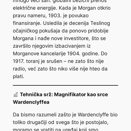
mnogo veći san: globalni bežični prenos
električne energije. Kada je Morgan otkrio
pravu nameru, 1903. je povukao
finansiranje. Usledila je decenija Teslinog
očajničkog pokušaja da ponovo pridobije
Morgana i nađe nove investitore, što se
završilo njegovim izbacivanjem iz
Morganove kancelarije 1904. godine. Do
1917. toranj je srušen – ne zato što nije
radio, već zato što niko više nije hteo da
plati.
Tehnička srž: Magnifikator kao srce
Wardenclyffea
Da bismo razumeli zašto je Wardenclyffe bio
toliko drugačiji od svega što je postojalo,
moramo se vratiti na uređaj koji smo