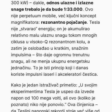
300 kW) – dakle,
odnos ulazne i izlazne
snage trebalo je da bude 1:33.000
. Ovo
nije perpetuum mobile, već ključni koncept
magnifikatora:
rezonantno pojačanje
. Tesla
nije „stvarao“ energiju; on je akumulirao
relativno malu ulaznu snagu tokom mnogih
ciklusa u visoko-Q rezonantnom kolu, a
zatim je oslobađao u kratkim, snažnim
impulsima – što daje ogromnu trenutnu
snagu, ali ne menja ukupnu energetsku
jednačinu. To je isti princip koji i danas
koriste impulsni laseri i akceleratori čestica.
Kako je jedan istraživač primetio: „U svojim
eksperimentima Tesla je uspeo da izvede
napon od 100 mega volti, ali ovo (koliko je
poznato) niko nije ponovio.“ Ova činjenica –
da Teslini naponski rekordi stoje već više od