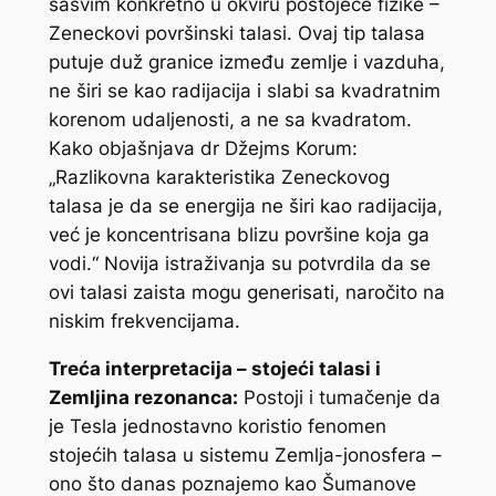
sasvim konkretno u okviru postojeće fizike –
Zeneckovi površinski talasi. Ovaj tip talasa
putuje duž granice između zemlje i vazduha,
ne širi se kao radijacija i slabi sa kvadratnim
korenom udaljenosti, a ne sa kvadratom.
Kako objašnjava dr Džejms Korum:
„Razlikovna karakteristika Zeneckovog
talasa je da se energija ne širi kao radijacija,
već je koncentrisana blizu površine koja ga
vodi.“ Novija istraživanja su potvrdila da se
ovi talasi zaista mogu generisati, naročito na
niskim frekvencijama.
Treća interpretacija – stojeći talasi i
Zemljina rezonanca:
Postoji i tumačenje da
je Tesla jednostavno koristio fenomen
stojećih talasa u sistemu Zemlja-jonosfera –
ono što danas poznajemo kao Šumanove