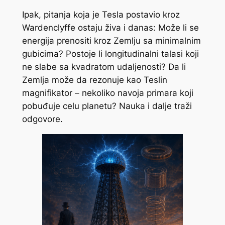
Ipak, pitanja koja je Tesla postavio kroz
Wardenclyffe ostaju živa i danas: Može li se
energija prenositi kroz Zemlju sa minimalnim
gubicima? Postoje li longitudinalni talasi koji
ne slabe sa kvadratom udaljenosti? Da li
Zemlja može da rezonuje kao Teslin
magnifikator – nekoliko navoja primara koji
pobuđuje celu planetu? Nauka i dalje traži
odgovore.