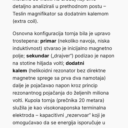
detaljno analizirali u prethodnom postu –
Teslin magnifikator sa dodatnim kalemom
(
extra coil
).
Osnovna konfiguracija tornja bila je upravo
trostepena:
primar
(nekoliko navoja, niska
induktivnost) stvarao je inicijalno magnetno
polje;
sekundar
(„drajver“) podizao je napon
na stotine hiljada volti;
dodatni
kalem
(helikoidni rezonator bez direktne
magnetne sprege sa prva dva namotaja)
dalje je pojačavao napon kroz princip
rezonantnog pojačanja do željenih miliona
volti. Kupola tornja (prečnika 20 metara)
služila je kao visokonaponska terminalna
elektroda – kapacitivni „rezervoar“ koji je
omogućavao da se energija isporučuje u