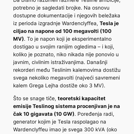
Da bismo razumeli razmere Tesline ambicije,
potrebno je sagledati brojke. Na osnovu
dostupne dokumentacije i njegovih beležaka
iz perioda izgradnje Wardenclyffea,
Tesla je
ciljao na napone od 100 megavolti (100
MV)
. To je napon koji je eksperimentalno
dostigao u svojim ranijim ogledima – i koji,
koliko je poznato, niko nikada nije ponovio u
javnim, civilnim istraživanjima. Današnji
rekorderi među Teslinim kalemovima dostižu
svega nekoliko megavolti (najveći savremeni
kalem Grega Lejha dostiže oko 3 MV).
Što se snage tiče,
teoretski kapacitet
emisije Teslinog sistema procenjivan je na
čak 10 gigavata (10 GW)
. Poređenja radi,
generator kojim je Tesla raspolagao na
Wardenclyffeu imao je svega 300 kVA (oko