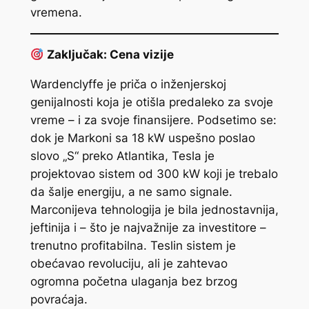
vremena.
Zaključak: Cena vizije
Wardenclyffe je priča o inženjerskoj
genijalnosti koja je otišla predaleko za svoje
vreme – i za svoje finansijere. Podsetimo se:
dok je Markoni sa 18 kW uspešno poslao
slovo „S“ preko Atlantika, Tesla je
projektovao sistem od 300 kW koji je trebalo
da šalje energiju, a ne samo signale.
Marconijeva tehnologija je bila jednostavnija,
jeftinija i – što je najvažnije za investitore –
trenutno profitabilna. Teslin sistem je
obećavao revoluciju, ali je zahtevao
ogromna početna ulaganja bez brzog
povraćaja.