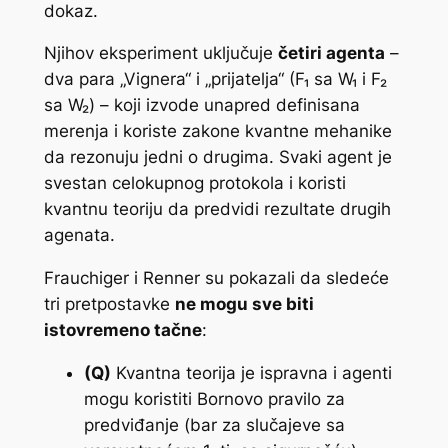
dokaz.
Njihov eksperiment uključuje
četiri agenta
–
dva para „Vignera“ i „prijatelja“ (F₁ sa W₁ i F₂
sa W₂) – koji izvode unapred definisana
merenja i koriste zakone kvantne mehanike
da rezonuju jedni o drugima. Svaki agent je
svestan celokupnog protokola i koristi
kvantnu teoriju da predvidi rezultate drugih
agenata.
Frauchiger i Renner su pokazali da sledeće
tri pretpostavke
ne mogu sve biti
istovremeno tačne
:
(Q)
Kvantna teorija je ispravna i agenti
mogu koristiti Bornovo pravilo za
predviđanje (bar za slučajeve sa