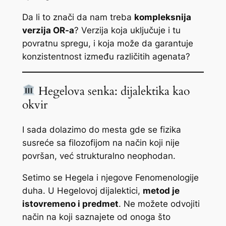
Da li to znači da nam treba
kompleksnija
verzija OR-a
? Verzija koja uključuje i tu
povratnu spregu, i koja može da garantuje
konzistentnost između različitih agenata?
Hegelova senka: dijalektika kao
okvir
I sada dolazimo do mesta gde se fizika
susreće sa filozofijom na način koji nije
površan, već strukturalno neophodan.
Setimo se Hegela i njegove
Fenomenologije
duha
. U Hegelovoj dijalektici,
metod je
istovremeno i predmet
. Ne možete odvojiti
način na koji saznajete od onoga što