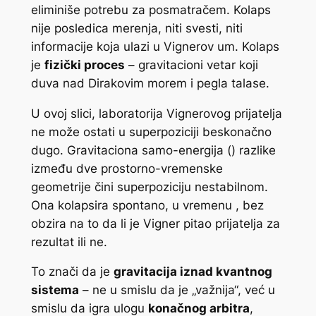
eliminiše potrebu za posmatračem. Kolaps
nije posledica merenja, niti svesti, niti
informacije koja ulazi u Vignerov um. Kolaps
je
fizički proces
– gravitacioni vetar koji
duva nad Dirakovim morem i pegla talase.
U ovoj slici, laboratorija Vignerovog prijatelja
ne može ostati u superpoziciji beskonačno
dugo. Gravitaciona samo-energija (
​) razlike
između dve prostorno-vremenske
geometrije čini superpoziciju nestabilnom.
Ona kolapsira spontano, u vremenu
, bez
obzira na to da li je Vigner pitao prijatelja za
rezultat ili ne.
To znači da je
gravitacija iznad kvantnog
sistema
– ne u smislu da je „važnija“, već u
smislu da igra ulogu
konačnog arbitra
,