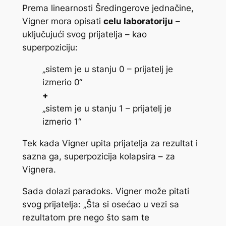
Prema linearnosti Šredingerove jednačine,
Vigner mora opisati
celu laboratoriju
–
uključujući svog prijatelja – kao
superpoziciju:
„sistem je u stanju 0 – prijatelj je
izmerio 0“
+
„sistem je u stanju 1 – prijatelj je
izmerio 1“
Tek kada Vigner upita prijatelja za rezultat i
sazna ga, superpozicija kolapsira – za
Vignera.
Sada dolazi paradoks. Vigner može pitati
svog prijatelja:
„Šta si osećao u vezi sa
rezultatom pre nego što sam te