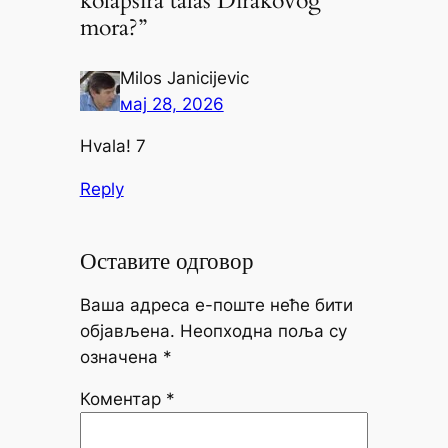
kolapsira talas Dirakovog
mora?”
Milos Janicijevic
мај 28, 2026
Hvala! 7
Reply
Оставите одговор
Ваша адреса е-поште неће бити
објављена.
Неопходна поља су
означена
*
Коментар
*