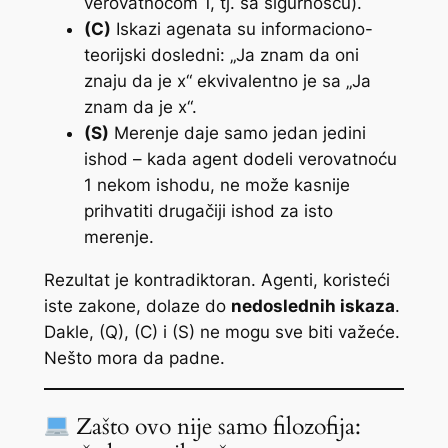
verovatnoćom 1, tj. sa sigurnošću).
(C)
Iskazi agenata su informaciono-
teorijski dosledni: „Ja znam da oni
znaju da je x“ ekvivalentno je sa „Ja
znam da je x“.
(S)
Merenje daje samo jedan jedini
ishod – kada agent dodeli verovatnoću
1 nekom ishodu, ne može kasnije
prihvatiti drugačiji ishod za isto
merenje.
Rezultat je kontradiktoran. Agenti, koristeći
iste zakone, dolaze do
nedoslednih iskaza
.
Dakle, (Q), (C) i (S) ne mogu sve biti važeće.
Nešto mora da padne.
Zašto ovo nije samo filozofija: