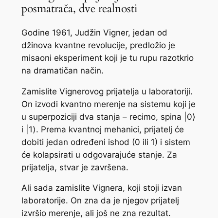
posmatrača, dve realnosti
Godine 1961, Judžin Vigner, jedan od
džinova kvantne revolucije, predložio je
misaoni eksperiment koji je tu rupu razotkrio
na dramatičan način.
Zamislite Vignerovog prijatelja u laboratoriji.
On izvodi kvantno merenje na sistemu koji je
u superpoziciji dva stanja – recimo, spina |0⟩
i |1⟩. Prema kvantnoj mehanici, prijatelj će
dobiti jedan određeni ishod (0 ili 1) i sistem
će kolapsirati u odgovarajuće stanje. Za
prijatelja, stvar je završena.
Ali sada zamislite Vignera, koji stoji izvan
laboratorije. On zna da je njegov prijatelj
izvršio merenje, ali još ne zna rezultat.