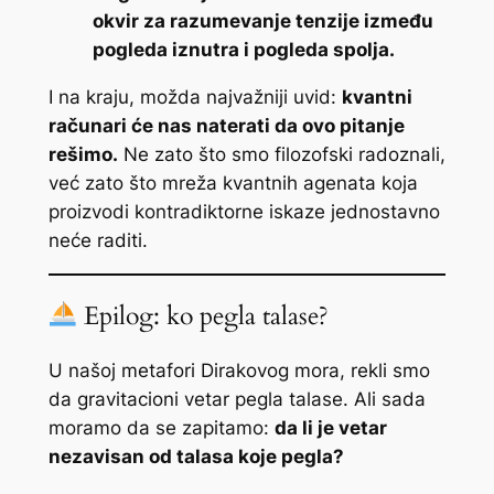
okvir za razumevanje tenzije između
pogleda iznutra i pogleda spolja.
I na kraju, možda najvažniji uvid:
kvantni
računari će nas naterati da ovo pitanje
rešimo.
Ne zato što smo filozofski radoznali,
već zato što mreža kvantnih agenata koja
proizvodi kontradiktorne iskaze jednostavno
neće raditi.
Epilog: ko pegla talase?
U našoj metafori Dirakovog mora, rekli smo
da gravitacioni vetar pegla talase. Ali sada
moramo da se zapitamo:
da li je vetar
nezavisan od talasa koje pegla?