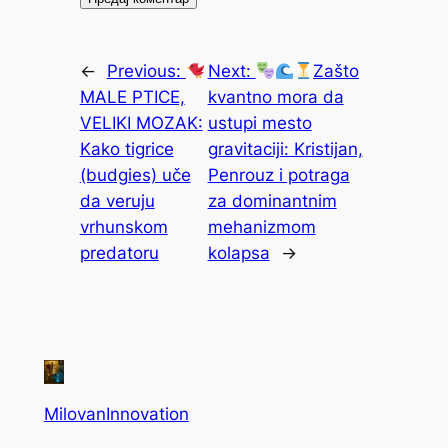
←
Previous:
Next:
Zašto
MALE PTICE,
kvantno mora da
VELIKI MOZAK:
ustupi mesto
Kako tigrice
gravitaciji: Kristijan,
(budgies) uče
Penrouz i potraga
da veruju
za dominantnim
vrhunskom
mehanizmom
predatoru
kolapsa
→
MilovanInnovation