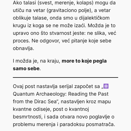
Ako talasi (svest, merenje, kolaps) mogu da
utiču na vetar (gravitaciono polje), a vetar
oblikuje talase, onda smo u dijalektičkom
krugu iz koga se ne može izaći. Možda je to
upravo ono što stvarnost jeste: ne slika, već
proces. Ne odgovor, već pitanje koje sebe
obnavlja.
I možda je, na kraju,
more to koje pegla
samo sebe
.
Ovaj post nastavlja serijal započet sa „
Quantum Archaeology: Reading the Past
from the Dirac Sea“, nastavljen kroz mapu
kvantne odiseje, post o kvantnoj
besmrtnosti, i sada otvara novo poglavlje o
problemu merenja i paradoksu posmatrača.