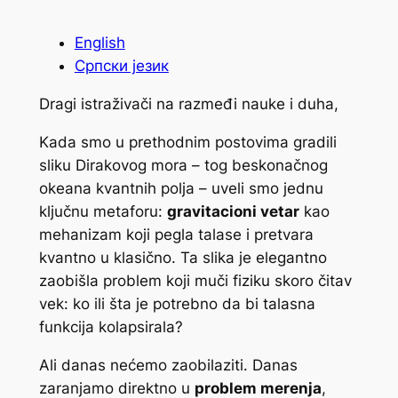
English
Српски језик
Dragi istraživači na razmeđi nauke i duha,
Kada smo u prethodnim postovima gradili
sliku Dirakovog mora – tog beskonačnog
okeana kvantnih polja – uveli smo jednu
ključnu metaforu:
gravitacioni vetar
kao
mehanizam koji pegla talase i pretvara
kvantno u klasično. Ta slika je elegantno
zaobišla problem koji muči fiziku skoro čitav
vek: ko ili šta je potrebno da bi talasna
funkcija kolapsirala?
Ali danas nećemo zaobilaziti. Danas
zaranjamo direktno u
problem merenja
,