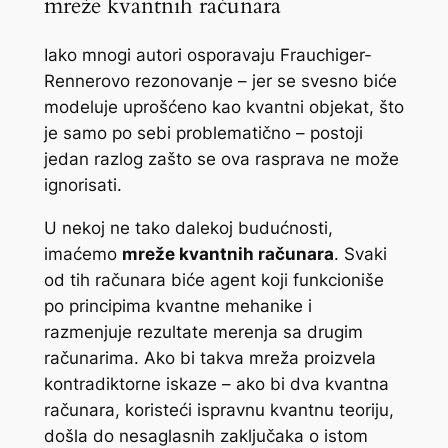
mreže kvantnih računara
Iako mnogi autori osporavaju Frauchiger-
Rennerovo rezonovanje – jer se svesno biće
modeluje uprošćeno kao kvantni objekat, što
je samo po sebi problematično – postoji
jedan razlog zašto se ova rasprava ne može
ignorisati.
U nekoj ne tako dalekoj budućnosti,
imaćemo
mreže kvantnih računara
. Svaki
od tih računara biće agent koji funkcioniše
po principima kvantne mehanike i
razmenjuje rezultate merenja sa drugim
računarima. Ako bi takva mreža proizvela
kontradiktorne iskaze – ako bi dva kvantna
računara, koristeći ispravnu kvantnu teoriju,
došla do nesaglasnih zaključaka o istom