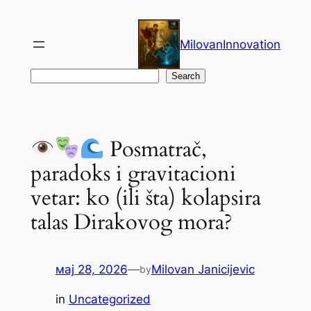
Скочи
на
MilovanInnovation
садржај
Претрага
Search
Posmatrač,
paradoks i gravitacioni
vetar: ko (ili šta) kolapsira
talas Dirakovog mora?
мај 28, 2026
—
Milovan Janicijevic
by
in
Uncategorized