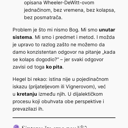
opisana Wheeler-DeWitt-ovom
jednačinom, bez vremena, bez kolapsa,
bez posmatrača.
Problem je što mi nismo Bog. Mi smo
unutar
sistema
. Mi smo i predmet i metod. I možda
je upravo to razlog zašto ne možemo da
damo konzistentan odgovor na pitanje „kada
se kolaps dogodio?“ – jer svaki odgovor
zavisi od toga
ko pita
.
Hegel bi rekao: istina nije u pojedinačnom
iskazu (prijateljevom ili Vignerovom), već
u
kretanju
između njih. U dijalektičkom
procesu koji obuhvata obe perspektive i
prevazilazi ih.