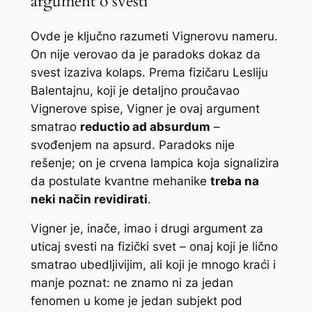
argument o svesti
Ovde je ključno razumeti Vignerovu nameru.
On nije verovao da je paradoks dokaz da
svest izaziva kolaps. Prema fizičaru Lesliju
Balentajnu, koji je detaljno proučavao
Vignerove spise, Vigner je ovaj argument
smatrao
reductio ad absurdum
–
svođenjem na apsurd. Paradoks nije
rešenje; on je crvena lampica koja signalizira
da postulate kvantne mehanike
treba na
neki način revidirati
.
Vigner je, inače, imao i drugi argument za
uticaj svesti na fizički svet – onaj koji je lično
smatrao ubedljivijim, ali koji je mnogo kraći i
manje poznat: ne znamo ni za jedan
fenomen u kome je jedan subjekt pod