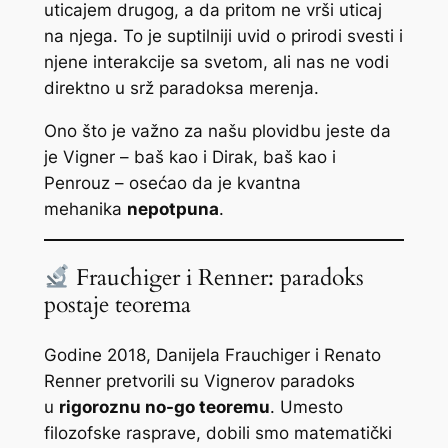
uticajem drugog, a da pritom ne vrši uticaj
na njega. To je suptilniji uvid o prirodi svesti i
njene interakcije sa svetom, ali nas ne vodi
direktno u srž paradoksa merenja.
Ono što je važno za našu plovidbu jeste da
je Vigner – baš kao i Dirak, baš kao i
Penrouz – osećao da je kvantna
mehanika
nepotpuna
.
Frauchiger i Renner: paradoks
postaje teorema
Godine 2018, Danijela Frauchiger i Renato
Renner pretvorili su Vignerov paradoks
u
rigoroznu no-go teoremu
. Umesto
filozofske rasprave, dobili smo matematički