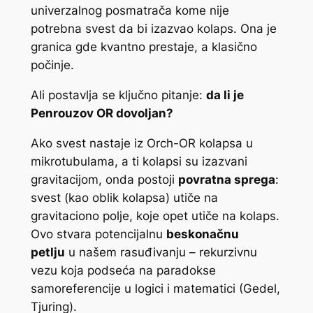
univerzalnog posmatrača kome nije
potrebna svest da bi izazvao kolaps. Ona je
granica gde kvantno prestaje, a klasično
počinje.
Ali postavlja se ključno pitanje:
da li je
Penrouzov OR dovoljan?
Ako svest nastaje iz Orch-OR kolapsa u
mikrotubulama, a ti kolapsi su izazvani
gravitacijom, onda postoji
povratna sprega
:
svest (kao oblik kolapsa) utiče na
gravitaciono polje, koje opet utiče na kolaps.
Ovo stvara potencijalnu
beskonačnu
petlju
u našem rasuđivanju – rekurzivnu
vezu koja podseća na paradokse
samoreferencije u logici i matematici (Gedel,
Tjuring).