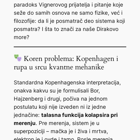
paradoks Vignerovog prijatelja i pitanje koje
seže do samih osnova ne samo fizike, već i
filozofije: da li je posmatrač deo sistema koji
posmatra? I šta to znači za naše Dirakovo
more?
Koren problema: Kopenhagen i
rupa u srcu kvantne mehanike
Standardna Kopenhagenska interpretacija,
onakva kakvu su je formulisali Bor,
Hajzenberg i drugi, počiva na jednom
postulatu koji nije izveden ni iz jedne
jednačine:
talasna funkcija kolapsira pri
merenju
. Pre merenja, sistem je u
superpoziciji – mačka je i živa i mrtva,
elektron je i ovde i tamo. Posle merenja,