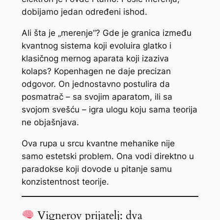
dobijamo jedan određeni ishod.
Ali šta je „merenje“? Gde je granica između
kvantnog sistema koji evoluira glatko i
klasičnog mernog aparata koji izaziva
kolaps? Kopenhagen ne daje precizan
odgovor. On jednostavno postulira da
posmatrač – sa svojim aparatom, ili sa
svojom svešću – igra ulogu koju sama teorija
ne objašnjava.
Ova rupa u srcu kvantne mehanike nije
samo estetski problem. Ona vodi direktno u
paradokse koji dovode u pitanje samu
konzistentnost teorije.
Vignerov prijatelj: dva