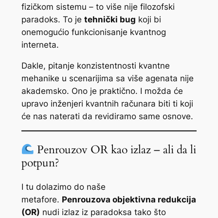
fizičkom sistemu – to više nije filozofski
paradoks. To je
tehnički bug
koji bi
onemogućio funkcionisanje kvantnog
interneta.
Dakle, pitanje konzistentnosti kvantne
mehanike u scenarijima sa više agenata nije
akademsko. Ono je praktično. I možda će
upravo inženjeri kvantnih računara biti ti koji
će nas naterati da revidiramo same osnove.
Penrouzov OR kao izlaz – ali da li
potpun?
I tu dolazimo do naše
metafore.
Penrouzova objektivna redukcija
(OR)
nudi izlaz iz paradoksa tako što