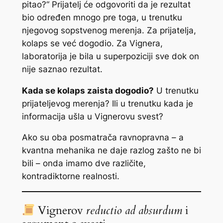
pitao?“
Prijatelj će odgovoriti da je rezultat
bio određen mnogo pre toga, u trenutku
njegovog sopstvenog merenja. Za prijatelja,
kolaps se već dogodio. Za Vignera,
laboratorija je bila u superpoziciji sve dok on
nije saznao rezultat.
Kada se kolaps zaista dogodio?
U trenutku
prijateljevog merenja? Ili u trenutku kada je
informacija ušla u Vignerovu svest?
Ako su oba posmatrača ravnopravna – a
kvantna mehanika ne daje razlog zašto ne bi
bili – onda imamo dve različite,
kontradiktorne realnosti.
Vignerov
reductio ad absurdum
i