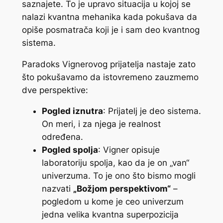
saznajete. To je upravo situacija u kojoj se
nalazi kvantna mehanika kada pokušava da
opiše posmatrača koji je i sam deo kvantnog
sistema.
Paradoks Vignerovog prijatelja nastaje zato
što pokušavamo da istovremeno zauzmemo
dve perspektive:
Pogled iznutra
: Prijatelj je deo sistema.
On meri, i za njega je realnost
određena.
Pogled spolja
: Vigner opisuje
laboratoriju spolja, kao da je on „van“
univerzuma. To je ono što bismo mogli
nazvati
„Božjom perspektivom“
–
pogledom u kome je ceo univerzum
jedna velika kvantna superpozicija