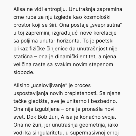
Alisa ne vidi entropiju. Unutrašnja zapremina
crne rupe za nju izgleda kao kosmološki
prostor koji se širi. Ona postaje „sveprisutna“
u toj zapremini, izgrađujući nove korelacije
sa poljima unutar horizonta. To je poetski
prikaz fizičke činjenice da unutrašnjost nije
statična – ona je dinamički entitet, a njena
veličina raste sa svakim novim stepenom
slobode.
Alisino „ucelovljivanje“ je proces
uspostavljanja novih prepletenosti. Sa njene
tačke gledišta, sve je unitarno i bezbedno.
Ona nije izgubljena – ona je pronašla novi
svet. Dok Bob žuri, Alisa je konačno svoja.
Ona ne žuri, jer unutrašnja geometrija, iako
vodi ka singularitetu, u supermasivnoj crnoj