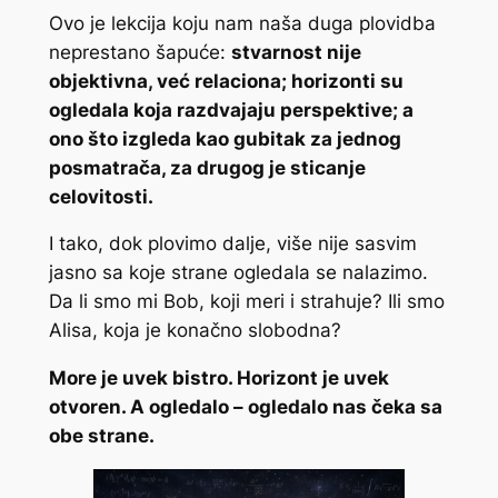
Ovo je lekcija koju nam naša duga plovidba
neprestano šapuće:
stvarnost nije
objektivna, već relaciona; horizonti su
ogledala koja razdvajaju perspektive; a
ono što izgleda kao gubitak za jednog
posmatrača, za drugog je sticanje
celovitosti.
I tako, dok plovimo dalje, više nije sasvim
jasno sa koje strane ogledala se nalazimo.
Da li smo mi Bob, koji meri i strahuje? Ili smo
Alisa, koja je konačno slobodna?
More je uvek bistro. Horizont je uvek
otvoren. A ogledalo – ogledalo nas čeka sa
obe strane.