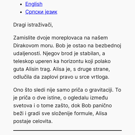
English
Српски језик
Dragi istraživači,
Zamislite dvoje moreplovaca na našem
Dirakovom moru. Bob je ostao na bezbednoj
udaljenosti. Njegov brod je stabilan, a
teleskop uperen ka horizontu koji polako
guta Alisin trag. Alisa je, s druge strane,
odlučila da zaplovi pravo u srce vrtloga.
Ono što sledi nije samo priča o gravitaciji. To
je priča o dve istine, o ogledalu između
svetova i o tome zašto, dok Bob panično
beži i gradi sve složenije formule, Alisa
postaje celovita.