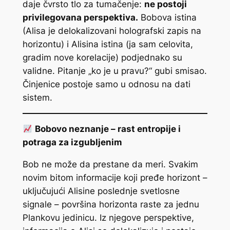
daje čvrsto tlo za tumačenje:
ne postoji
privilegovana perspektiva.
Bobova istina
(Alisa je delokalizovani holografski zapis na
horizontu) i Alisina istina (ja sam celovita,
gradim nove korelacije) podjednako su
validne. Pitanje „ko je u pravu?“ gubi smisao.
Činjenice postoje samo u odnosu na dati
sistem.
Bobovo neznanje – rast entropije i
potraga za izgubljenim
Bob ne može da prestane da meri. Svakim
novim bitom informacije koji pređe horizont –
uključujući Alisine poslednje svetlosne
signale – površina horizonta raste za jednu
Plankovu jedinicu. Iz njegove perspektive,