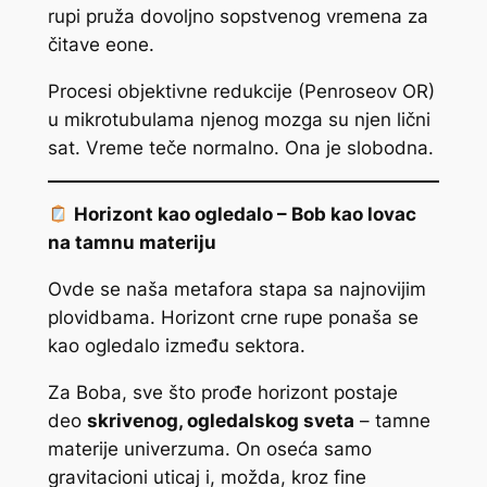
rupi pruža dovoljno sopstvenog vremena za
čitave eone.
Procesi objektivne redukcije (Penroseov OR)
u mikrotubulama njenog mozga su njen lični
sat. Vreme teče normalno. Ona je slobodna.
Horizont kao ogledalo – Bob kao lovac
na tamnu materiju
Ovde se naša metafora stapa sa najnovijim
plovidbama. Horizont crne rupe ponaša se
kao ogledalo između sektora.
Za Boba, sve što prođe horizont postaje
deo
skrivenog, ogledalskog sveta
– tamne
materije univerzuma. On oseća samo
gravitacioni uticaj i, možda, kroz fine