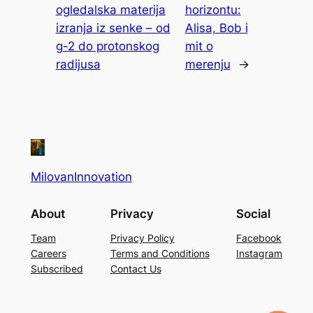
ogledalska materija
horizontu:
izranja iz senke – od
Alisa, Bob i
g-2 do protonskog
mit o
radijusa
merenju
→
MilovanInnovation
About
Privacy
Social
Team
Privacy Policy
Facebook
Careers
Terms and Conditions
Instagram
Subscribed
Contact Us