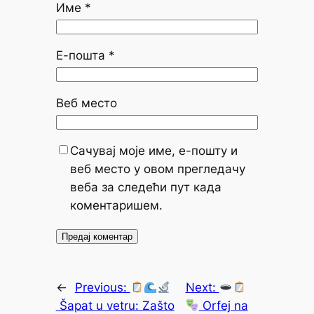
Име
*
Е-пошта
*
Веб место
Сачувај моје име, е-пошту и
веб место у овом прегледачу
веба за следећи пут када
коментаришем.
←
Previous:
Next:
Šapat u vetru: Zašto
Orfej na