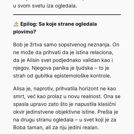
u svom svetu iza ogledala.
Epilog: Sa koje strane ogledala
plovimo?
Bob je žrtva samo sopstvenog neznanja. On
ne može da prihvati da je istina relaciona,
da je Alisin svet podjednako validan kao i
njegov. Njegova panika je ljudska – to je
strah od gubitka epistemološke kontrole.
Alisa je, naprotiv, prihvatila horizont ne kao
smrt, već kao prolaz u novu realnost. Ona se
spasla upravo zato što je napustila klasični
okvir jedinstvene objektivne istine. Prešla je
na drugu stranu ogledala – u svet koji je za
Boba taman, ali za nju jedini realan.