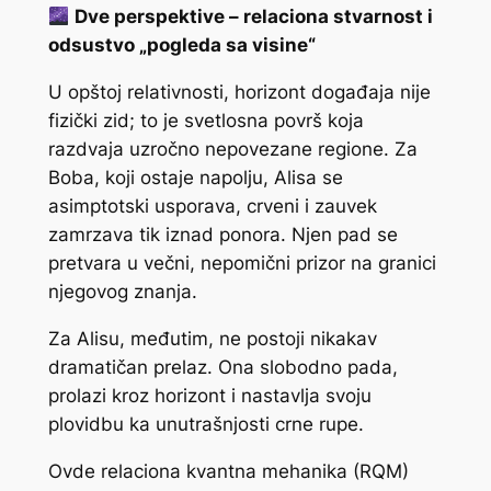
Dve perspektive – relaciona stvarnost i
odsustvo „pogleda sa visine“
U opštoj relativnosti, horizont događaja nije
fizički zid; to je svetlosna površ koja
razdvaja uzročno nepovezane regione. Za
Boba, koji ostaje napolju, Alisa se
asimptotski usporava, crveni i zauvek
zamrzava tik iznad ponora. Njen pad se
pretvara u večni, nepomični prizor na granici
njegovog znanja.
Za Alisu, međutim, ne postoji nikakav
dramatičan prelaz. Ona slobodno pada,
prolazi kroz horizont i nastavlja svoju
plovidbu ka unutrašnjosti crne rupe.
Ovde relaciona kvantna mehanika (RQM)