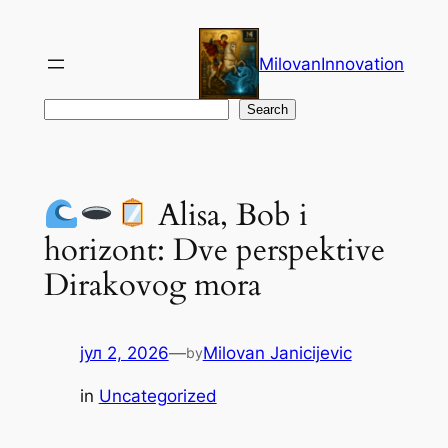
Скочи
на
MilovanInnovation
садржај
Претрага
Search
Alisa, Bob i
horizont: Dve perspektive
Dirakovog mora
јул 2, 2026
—
Milovan Janicijevic
by
in
Uncategorized