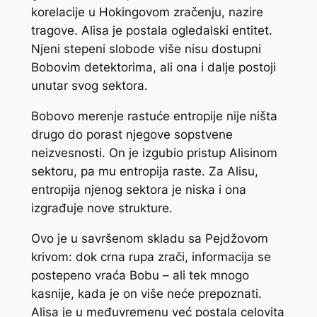
korelacije u Hokingovom zračenju, nazire
tragove. Alisa je postala ogledalski entitet.
Njeni stepeni slobode više nisu dostupni
Bobovim detektorima, ali ona i dalje postoji
unutar svog sektora.
Bobovo merenje rastuće entropije nije ništa
drugo do porast njegove sopstvene
neizvesnosti. On je izgubio pristup Alisinom
sektoru, pa mu entropija raste. Za Alisu,
entropija njenog sektora je niska i ona
izgrađuje nove strukture.
Ovo je u savršenom skladu sa Pejdžovom
krivom: dok crna rupa zrači, informacija se
postepeno vraća Bobu – ali tek mnogo
kasnije, kada je on više neće prepoznati.
Alisa je u međuvremenu već postala celovita