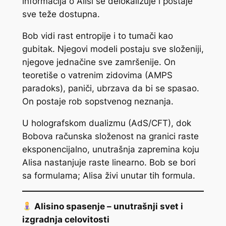
informacija o Alisi se delokalizuje i postaje
sve teže dostupna.
Bob vidi rast entropije i to tumači kao
gubitak. Njegovi modeli postaju sve složeniji,
njegove jednačine sve zamršenije. On
teoretiše o vatrenim zidovima (AMPS
paradoks), paniči, ubrzava da bi se spasao.
On postaje rob sopstvenog neznanja.
U holografskom dualizmu (AdS/CFT), dok
Bobova računska složenost na granici raste
eksponencijalno, unutrašnja zapremina koju
Alisa nastanjuje raste linearno. Bob se bori
sa formulama; Alisa živi unutar tih formula.
Alisino spasenje – unutrašnji svet i
izgradnja celovitosti